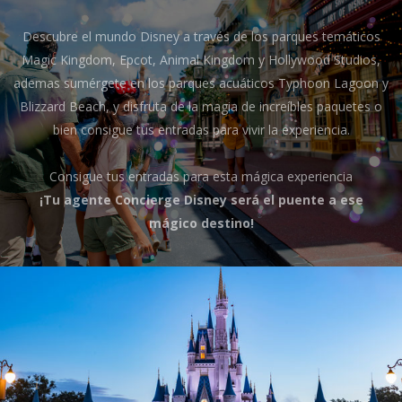
Descubre el mundo Disney a través de los parques temáticos
Magic Kingdom, Epcot, Animal Kingdom y Hollywood Studios,
ademas sumérgete en los parques acuáticos Typhoon Lagoon y
Blizzard Beach, y disfruta de la magia de increíbles paquetes o
bien consigue tus entradas para vivir la experiencia.
Consigue tus entradas para esta mágica experiencia
¡Tu agente Concierge Disney será el puente a ese
mágico destino!