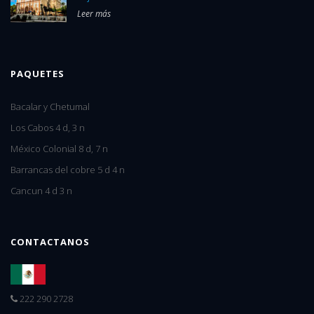
Leer más
PAQUETES
Bacalar y Chetumal
Los Cabos 4 d, 3 n
México Colonial 8 d, 7 n
Barrancas del cobre 5 d 4 n
Cancun 4 d 3 n
CONTACTANOS
222 290 2728