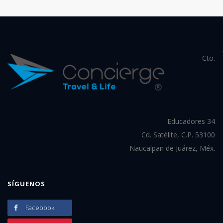
Cto.
Educadores 34
Cd. Satélite, C.P. 53100
Naucalpan de Juárez, Méx.
SÍGUENOS
Facebook