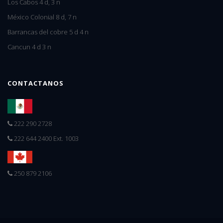
Los Cabos 4 d, 3 n
México Colonial 8 d, 7 n
Barrancas del cobre 5 d 4 n
Cancun 4 d 3 n
CONTACTANOS
222 290 2728
222 644 2400 Ext. 1003
250 879 2106